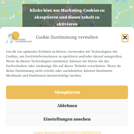
Klicke hier, um Marketing-Cookies zu
akzeptieren und diesen Inhalt zu
aktivieren
Cookie-Zustimmung verwalten
Um dir ein optimales Erlebnis zu bieten, verwenden wir Technologien wie
Cookies, um Geräteinformationen zu speichern und/oder darauf zuzugreifen.
Wenn du diesen Technologien zustimmst, können wir Daten wie das
Surfverhalten oder eindeutige IDs auf dieser Website verarbeiten. Wenn du
deine Zustimmung nicht erteilst oder zurückziehst, können bestimmte
Merkmale und Funktionen beeinträchtigt werden.
IMPRESSUM
Akzeptieren
DATENSCHUTZ
Ablehnen
KONTAKT
Einstellungen ansehen
Copyright © 2026 Reitanlage Gut Mischenried | MADE BY
WEBADDICTION.DE
Cookie-Richtlinie
DATENSCHUTZ
IMPRESSUM