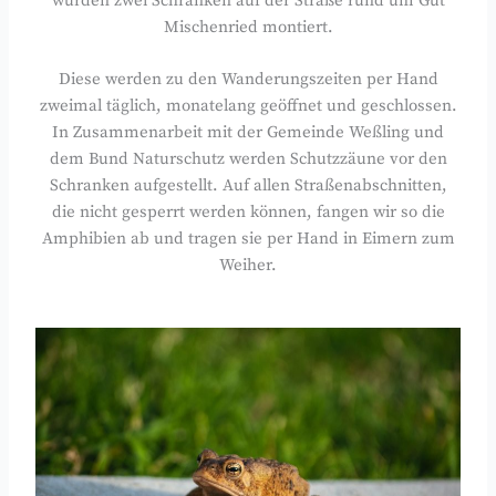
wurden zwei Schranken auf der Straße rund um Gut
Mischenried montiert.
Diese werden zu den Wanderungszeiten per Hand
zweimal täglich, monatelang geöffnet und geschlossen.
In Zusammenarbeit mit der Gemeinde Weßling und
dem Bund Naturschutz werden Schutzzäune vor den
Schranken aufgestellt. Auf allen Straßenabschnitten,
die nicht gesperrt werden können, fangen wir so die
Amphibien ab und tragen sie per Hand in Eimern zum
Weiher.